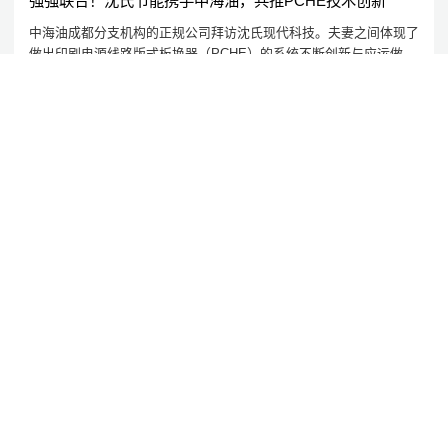
强强联合！沈氏节能携手中海油，共推PCHE技术创新
中海油成都分支机构的正规公司拜访沈氏现代科技。夫妻之间体现了
做出印刷电源线路版式板换器（PCHE）的系统不断创新与应运做出
了期为两三天的深入细致座谈会与刍议。
2024/10/25
公司资讯
沈氏节能:硬核实力，品质为先：沈氏节能斩获两项行业大
奖
沈氏高新科技在二个互联网行业项目中所获奖项。
2024/9/27
沈氏节能:产学研深度融合 | 沈氏节能全资子公司微智源首届微化工暑期实训完美落幕
2024/9/16
沈氏节能:再获国家级认可 | 沈氏节能成功入选国家鼓励发展的重大环保技术装备目录
2024/9/14
沈氏节能:谋定后动 笃行致远 | 沈氏节能战略研讨工作坊暨战略规划培训启动会召开
2024/9/14
沈氏节能:“融慧创新”再获肯，“生态科技”启新程 | 沈氏节能顺利通过国家级专精特新“小巨人”企业复核
2024/9/6