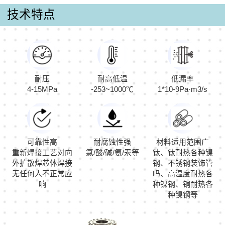
技术特点
耐压
耐高低温
低漏率
4-15MPa
-253~1000℃
1*10-9Pa·m3/s
可靠性高
耐腐蚀性强
材料适用范围广
重新焊接工艺对向
氯/酸/碱/氨/汞等
钛、钛耐热各种镍
外扩散焊芯体焊接
钢、不锈钢装饰管
无任何人不正常应
吗、高温度耐热各
响
种镍钢、铜耐热各
种镍钢等