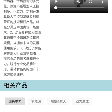
传热器、传热技術的多元
化，源源不断增加人工控
制多元化实力，定制开发
具备人工控制基础专利运
营证的技術和好产品，以
充分满足中国卖场市场要
求。2、沈氏专程加大微清
算通道空冷器器制造建设
规模，以拥有未来的发展
使用需求。3、沈氏了解品
脾体现和行业营销战略，
提高食品的著名度和行业
力，践行专业化品脾外
形，带动食品的的国产车
化方式多线程。
相关产品
绿色电力
氢能源
航空&航天
动力总成