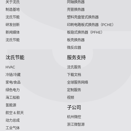
关于沈氏
同轴换热器
制造基地
壳管换热器
沈氏节能
塑料壳盘管式换热器
研发创新
印刷电路板式换热器（PCHE）
新闻媒体
板翅式换热器（PFHE）
沈氏节能
板壳换热器
微反应器
沈氏节能
服务支持
HVAC
沈氏服务
冷链/冷藏
下载文档
家电/食品
全球服务网络
绿色电力
定制服务
海工船舶
视频
氢能源
子公司
航空 & 航天
杭州微控
动力总成
浙江微智源
工业气体