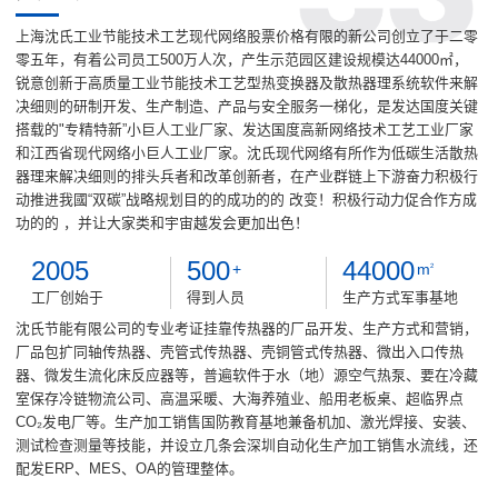
上海沈氏工业节能技术工艺现代网络股票价格有限的新公司创立了于二零
零五年，有着公司员工500万人次，产生示范园区建设规模达44000㎡，
锐意创新于高质量工业节能技术工艺型热变换器及散热器理系统软件来解
决细则的研制开发、生产制造、产品与安全服务一梯化，是发达国度关键
搭载的"专精特新”小巨人工业厂家、发达国度高新网络技术工艺工业厂家
和江西省现代网络小巨人工业厂家。沈氏现代网络有所作为低碳生活散热
器理来解决细则的排头兵者和改革创新者，在产业群链上下游奋力积极行
动推进我國“双碳”战略规划目的的成功的的 改变！积极行动力促合作方成
功的的 ，并让大家类和宇宙越发会更加出色！
2005
500
44000
+
m
2
工厂创始于
得到人员
生产方式军事基地
沈氏节能有限公司的专业考证挂靠传热器的厂品开发、生产方式和营销，
厂品包扩同轴传热器、壳管式传热器、壳铜管式传热器、微出入口传热
器、微发生流化床反应器等，普遍软件于水（地）源空气热泵、要在冷藏
室保存冷链物流公司、高温采暖、大海养殖业、船用老板桌、超临界点
CO₂发电厂等。生产加工销售国防教育基地兼备机加、激光焊接、安装、
测试检查测量等技能，并设立几条会深圳自动化生产加工销售水流线，还
配发ERP、MES、OA的管理整体。