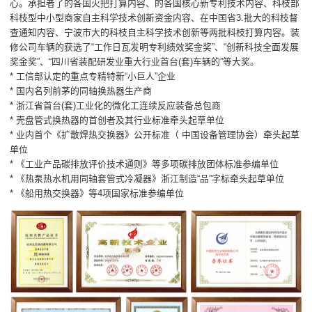
心。承担者了的各国火把打算内容、的各国核心新专利技术内容、科枝部
科枝型中小型商家自主科学技术创新资金内容、在中国省3.批大的科枝督
查通知内容、宁波市大的科枝自主科学技术创新等两批科枝打算内容。装
修公司车辆的获选了“工作日瓦发明专利绩效奖金奖”、“创新科技全面发展
奖金奖”、“四川省装配研发业重大行业首台(套)车辆的”等大奖。
* 工信部认定的重点专精特新“小巨人”企业
* 国内名列前茅的同轴换热器生产商
* 浙江省首台(套)工业化的微化工连续反应装备总包商
* 壳盘管式换热器的首创者及其行业标准牵头起草单位
* 业内首个《扩散焊热交换器》公开标准（ 中国设备管理协会）牵头起草
单位
* 《工业产品碳排放评价技术通则》等多项碳排放团体标准参编单位
* 《热泵热水机用同轴套管式冷凝器》浙江制造“品”字标牵头起草单位
* 《船用热交换器》等4项国家标准参编单位