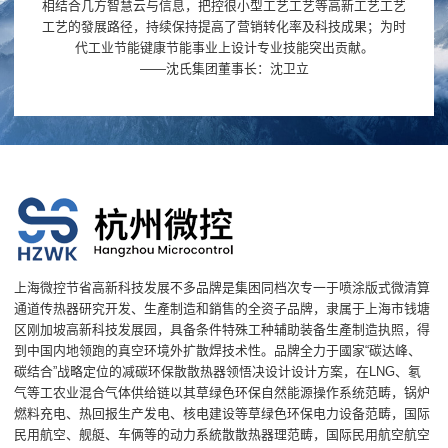
相结合几方智慧云与信息，把控很小型工艺工艺等高新工艺工艺
工艺的發展路径，持续保持提高了营销转化率及科技成果；为时
代工业节能键康节能事业上设计专业技能突出贡献。
——沈氏集团董事长：沈卫立
上海微控节省高新科技发展不多品牌是集困同档次专一于喷涂版式微清算
通道传热器研究开发、生產制造和銷售的全资子品牌，隶属于上海市钱塘
区刚加坡高新科技发展园，具备条件特殊工种辅助装备生產制造执照，得
到中国内地领跑的真空环境外扩散焊技术性。品牌全力于國家“碳达峰、
碳结合”战略定位的减碳环保散散热器领悟决设计设计方案，在LNG、氡
气等工农业混合气体供给链以其草绿色环保自然能源操作系统范畴，锅炉
燃料充电、热回报生产发电、核电建设等草绿色环保电力设备范畴，国际
民用航空、舰艇、车俩等的动力系統散散热器理范畴，国际民用航空航空