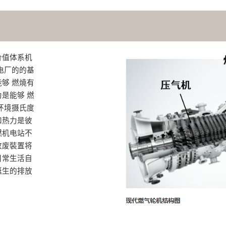
价值体系机
电厂的的基
够 燃燒有
是能够 燃
环境摄氏度
和热力是彼
燃机电站不
收废裝置将
日常生活自
诞生的排放