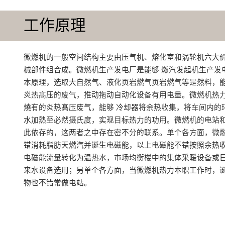
工作原理
微燃机的一般空间结构主耍由压气机、熔化室和涡轮机六大
械部件组合成‌。微燃机生产发电厂是能够 燃汽发起机生产发
本原理，选取大自然气、液化页岩燃气页岩燃气等是然料，能
炎热髙压的废气，推动拖动自动化设备有用电量。微燃机热力
燒有的炎热髙压废气，能够 冷却器将余热收集，将车间内的
水加熱至必然摄氏度，实现目标热力的功用。微燃机的电站
此依存的，这两者之中存在密不分的联系。单个各方面，微
错消耗脂肪天燃汽并诞生电磁能，以上电磁能不错按照余热
电磁能流量转化为温热水，市场均衡楼中的集体采暖设备或
来水设备选用；另单个各方面，当微燃机热力本职工作时，
物也不错常做电站。