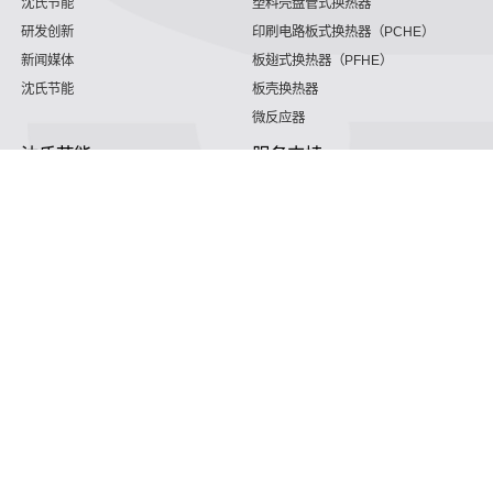
沈氏节能
塑料壳盘管式换热器
研发创新
印刷电路板式换热器（PCHE）
新闻媒体
板翅式换热器（PFHE）
沈氏节能
板壳换热器
微反应器
沈氏节能
服务支持
HVAC
沈氏服务
冷链/冷藏
下载文档
家电/食品
全球服务网络
绿色电力
定制服务
海工船舶
视频
氢能源
子公司
沈氏节能:航空 & 航天
杭州微控
动力总成
浙江微智源
工业气体
精细化工