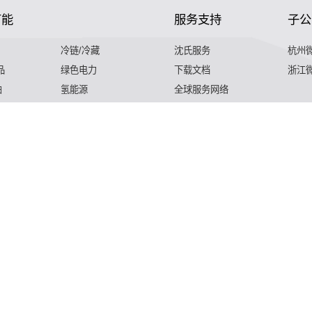
节能
服务支持
子公
冷链/冷藏
沈氏服务
杭州
品
绿色电力
下载文档
浙江
舶
氢能源
全球服务网络
 航天
动力总成
定制服务
体
精细化工
视频
沈氏节能
新闻
沈氏节能
常见问题
隐私声明
服务条款
Copyright © 2026 绍兴沈氏能效网络股东是有限的单位 Support By
,气化器,高效换热器,印刷电路板式换热器,热水换热器,水冷换热器
印刷电路板式换热器,热水换热器,水冷换热器,油冷换热器,污水换热
水换热器,水冷换热器,油冷换热器,污水换热器,热水机换热器"
微混
油冷换热器,污水换热器,热水机换热器"
微混合器,管式反应器,加氢