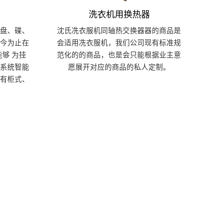
洗衣机用换热器
盘、碟、
沈氏冼衣服机同轴热交换器器的商品是
今为止在
会适用冼衣服机，我们公司现有标准规
够 为挂
范化的的商品，也是会只能根据业主意
系统智能
愿展开对应的商品的私人定制。
有柜式、