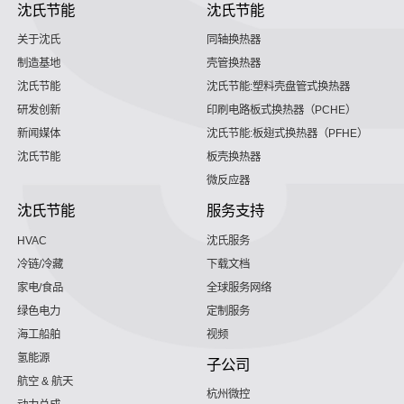
沈氏节能
沈氏节能
关于沈氏
同轴换热器
制造基地
壳管换热器
沈氏节能
沈氏节能:塑料壳盘管式换热器
研发创新
印刷电路板式换热器（PCHE）
新闻媒体
沈氏节能:板翅式换热器（PFHE）
沈氏节能
板壳换热器
微反应器
沈氏节能
服务支持
HVAC
沈氏服务
冷链/冷藏
下载文档
家电/食品
全球服务网络
绿色电力
定制服务
海工船舶
视频
氢能源
子公司
航空 & 航天
杭州微控